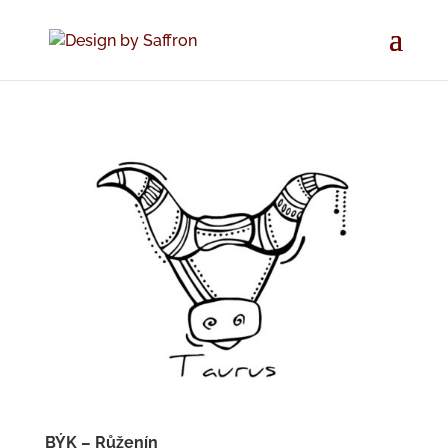
BÝK – Růženín