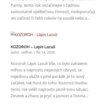
Panny, tento rok nezačínejte s žádnou
samostatně výdělečnou činností, nedoporučuji
ani začínat či řešit cokoliv na soudě nebo s...
KOZOROH – Lápis Lazuli
autor:
saffron
|
Říj 14, 2020
Kozoroh Lápis Lazuli Vše, co bylo zahaleno
mlhou a naprosto nejasných obrysů, se
najednou ukáže v plné parádě. Je to nový
začátek, tak hurá do toho. Kozorozi budou
tento rok vidět naprosto jasně svou situaci.
Zmatek a chaos je pryč a jasnost a čistota...