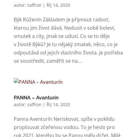
autor:
saffron
|
Říj 14, 2020
Býk Růženín Základem je přijmout radost,
kterou jim život dává. Nedusit v sobě bolest,
smutek a city, jinak se udusí. Co se to děje
v životě Býků? Je tu nějaký zmatek, něco, co je
odpoutává od jejich vlastního života. Je potřeba
se soustředit, zaměřit se na...
PANNA – Avanturín
autor:
saffron
|
Říj 14, 2020
Panna Aventurín Neriskovat, spíše v poklidu
proplouvat zčeřenou vodou. To je heslo pro
rok 2021, kterého by se Panny měly držet. Milé